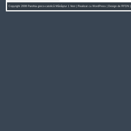
Copyright 2008 Parohia greco-catolică Mănăştur 1 Vest | Realizat cu
WordPress
| Design de
RFDN
|