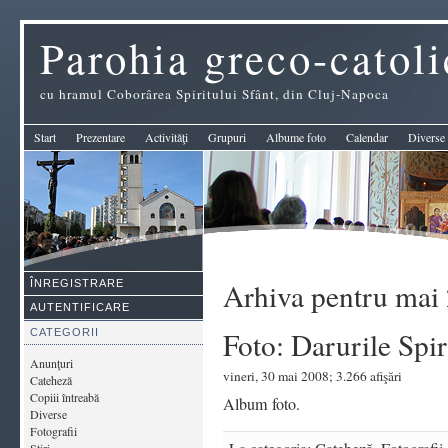
Parohia greco-catol
cu hramul Coborârea Spiritului Sfânt, din Cluj-Napoca
Start
Prezentare
Activităţi
Grupuri
Albume foto
Calendar
Diverse
Arhiva pentru mai
ÎNREGISTRARE
AUTENTIFICARE
Foto: Darurile Spir
CATEGORII
Anunţuri
vineri, 30 mai 2008; 3.266 afişări
Cateheză
Copiii întreabă
Album foto.
Diverse
Fotografii