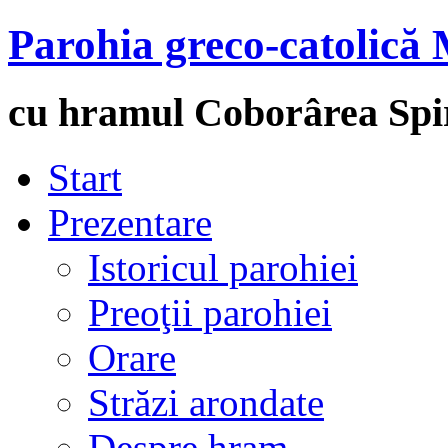
Parohia greco-catolică 
cu hramul Coborârea Spir
Start
Prezentare
Istoricul parohiei
Preoţii parohiei
Orare
Străzi arondate
Despre hram