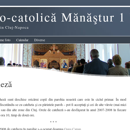
o-catolică Mănăştur 1
 din Cluj-Napoca
me foto
Calendar
Diverse
heză
heză sunt deschise oricărui copil din parohia noastră care este în ciclul primar. În mod
discutându-se cu cateheta şi cu părintele paroh – pot fi acceptaţi şi cei de alte vârste (mai mici
 sau din alte zone din Cluj. Orele de cateheză s-au desfăşurat în anul 2007-2008 în fiecare
 ora 10, timp de două ore.
* * *
2008 de cateheza în parohie s-a ocupat doamna
Oana Capan
.