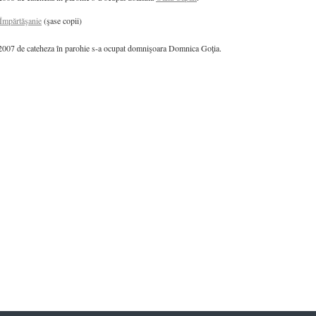
Împărtăşanie
(şase copii)
2007 de cateheza în parohie s-a ocupat domnişoara Domnica Goţia.