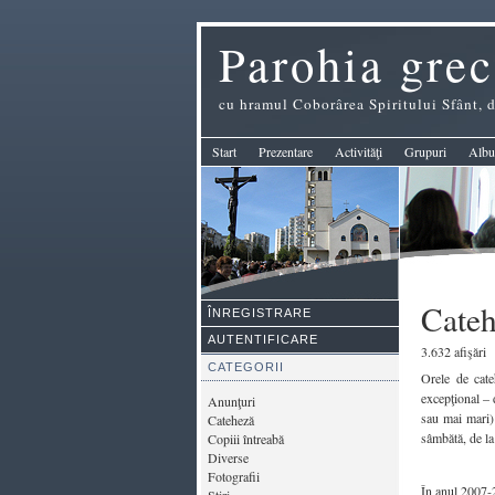
Parohia grec
cu hramul Coborârea Spiritului Sfânt,
Start
Prezentare
Activităţi
Grupuri
Albu
Cate
ÎNREGISTRARE
AUTENTIFICARE
3.632 afişări
CATEGORII
Orele de cate
excepţional – 
Anunţuri
sau mai mari)
Cateheză
sâmbătă, de la
Copiii întreabă
Diverse
Fotografii
În anul 2007-