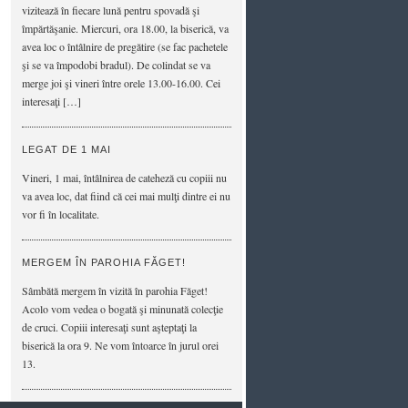
vizitează în fiecare lună pentru spovadă şi
împărtăşanie. Miercuri, ora 18.00, la biserică, va
avea loc o întâlnire de pregătire (se fac pachetele
şi se va împodobi bradul). De colindat se va
merge joi şi vineri între orele 13.00-16.00. Cei
interesaţi […]
LEGAT DE 1 MAI
Vineri, 1 mai, întâlnirea de cateheză cu copiii nu
va avea loc, dat fiind că cei mai mulţi dintre ei nu
vor fi în localitate.
MERGEM ÎN PAROHIA FĂGET!
Sâmbătă mergem în vizită în parohia Făget!
Acolo vom vedea o bogată şi minunată colecţie
de cruci. Copiii interesaţi sunt aşteptaţi la
biserică la ora 9. Ne vom întoarce în jurul orei
13.