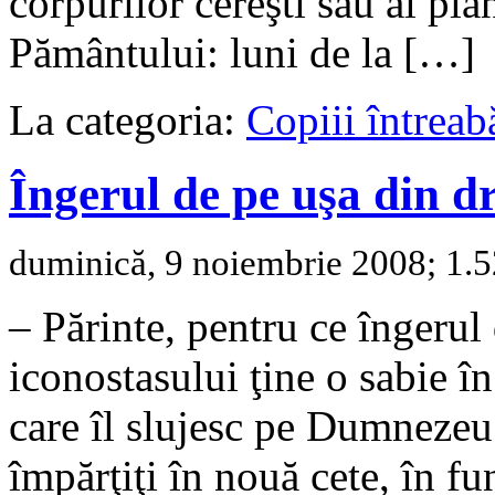
corpurilor cereşti sau al pla
Pământului: luni de la […]
La categoria:
Copiii întreab
Îngerul de pe uşa din d
duminică, 9 noiembrie 2008; 1.52
– Părinte, pentru ce îngerul
iconostasului ţine o sabie î
care îl slujesc pe Dumnezeu 
împărţiţi în nouă cete, în fu