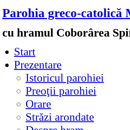
Parohia greco-catolică 
cu hramul Coborârea Spir
Start
Prezentare
Istoricul parohiei
Preoţii parohiei
Orare
Străzi arondate
Despre hram