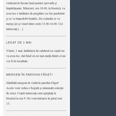
vizitează în fiecare lună pentru spovadă şi
împărtăşanie. Miercuri, ora 18.00, la biserică, va
avea loc o întâlnire de pregătire (se fac pachetele
şi se va împodobi bradul). De colindat se va
merge joi şi vineri între orele 13.00-16.00. Cei
interesaţi […]
LEGAT DE 1 MAI
Vineri, 1 mai, întâlnirea de cateheză cu copiii nu
va avea loc, dat fiind că cei mai mulţi dintre ei nu
vor fi în localitate.
MERGEM ÎN PAROHIA FĂGET!
Sâmbătă mergem în vizită în parohia Făget!
Acolo vom vedea o bogată şi minunată colecţie
de cruci. Copiii interesaţi sunt aşteptaţi la
biserică la ora 9. Ne vom întoarce în jurul orei
13.