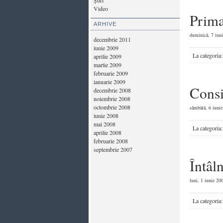
Ştiri
Video
Prima
ARHIVE
duminică, 7 iuni
decembrie 2011
iunie 2009
La categoria
aprilie 2009
martie 2009
februarie 2009
ianuarie 2009
Consi
decembrie 2008
noiembrie 2008
octombrie 2008
sâmbătă, 6 iunie
iunie 2008
mai 2008
La categoria
aprilie 2008
februarie 2008
septembrie 2007
Întâl
luni, 1 iunie 200
La categoria