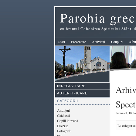
Parohia grec
cu hramul Coborârea Spiritului Sfânt,
Start
Prezentare
Activităţi
Grupuri
Albu
Arhiv
ÎNREGISTRARE
AUTENTIFICARE
Spect
CATEGORII
Anunţuri
duminică, 18 dec
Cateheză
Copiii întreabă
La categoria
Diverse
Fotografii