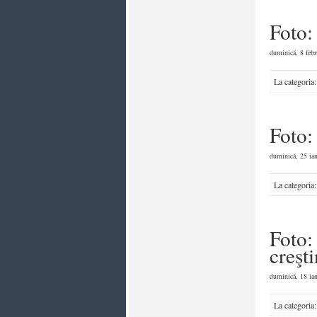
Foto:
duminică, 8 febr
La categoria
Foto:
duminică, 25 ian
La categoria
Foto
creşt
duminică, 18 ian
La categoria