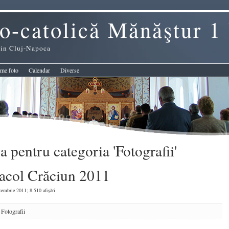
o-catolică Mănăştur 1
 din Cluj-Napoca
me foto
Calendar
Diverse
a pentru categoria 'Fotografii'
acol Crăciun 2011
embrie 2011; 8.510 afişări
:
Fotografii