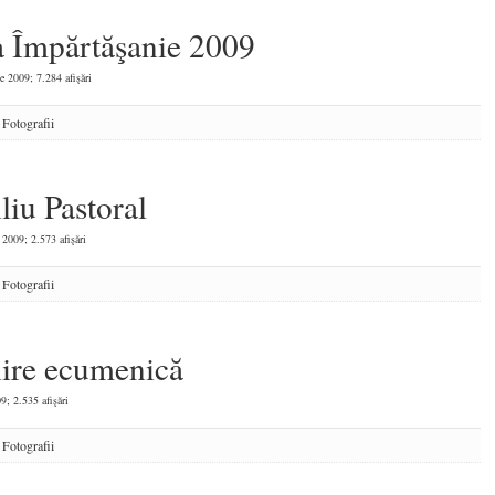
 Împărtăşanie 2009
e 2009; 7.284 afişări
:
Fotografii
liu Pastoral
 2009; 2.573 afişări
:
Fotografii
nire ecumenică
9; 2.535 afişări
:
Fotografii