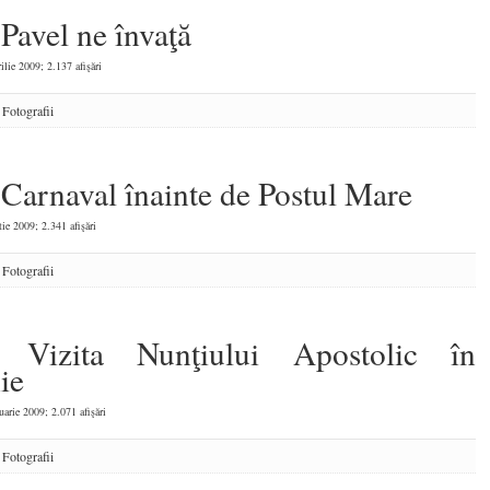
 Pavel ne învaţă
ilie 2009; 2.137 afişări
:
Fotografii
 Carnaval înainte de Postul Mare
ie 2009; 2.341 afişări
:
Fotografii
: Vizita Nunţiului Apostolic în
ie
uarie 2009; 2.071 afişări
:
Fotografii