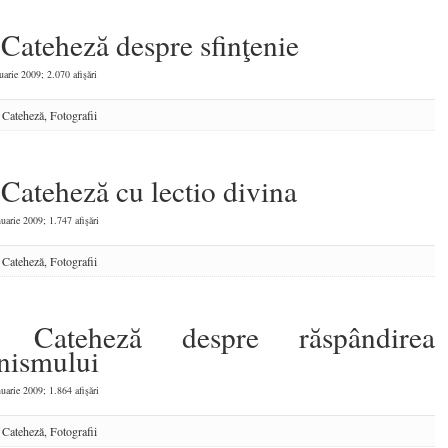
 Cateheză despre sfinţenie
uarie 2009; 2.070 afişări
:
Cateheză
,
Fotografii
 Cateheză cu lectio divina
uarie 2009; 1.747 afişări
:
Cateheză
,
Fotografii
: Cateheză despre răspândirea
inismului
uarie 2009; 1.864 afişări
:
Cateheză
,
Fotografii