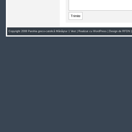
Copyright 2008 Parohia greco-catolică Mănăştur 1 Vest | Realizat cu
WordPress
| Design de
RFDN
|