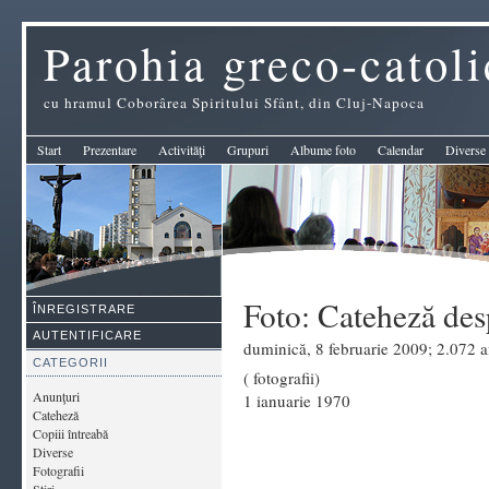
Parohia greco-catol
cu hramul Coborârea Spiritului Sfânt, din Cluj-Napoca
Start
Prezentare
Activităţi
Grupuri
Albume foto
Calendar
Diverse
Foto: Cateheză desp
ÎNREGISTRARE
AUTENTIFICARE
duminică, 8 februarie 2009; 2.072 af
CATEGORII
( fotografii)
Anunţuri
1 ianuarie 1970
Cateheză
Copiii întreabă
Diverse
Fotografii