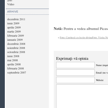
Ştiri
Video
ARHIVE
decembrie 2011
iunie 2009
aprilie 2009
Notă:
Pentru a vedea albumul Picasa
martie 2009
februarie 2009
«
Foto: Cateheză cu lectio divina
Foto: Vizita Nu
ianuarie 2009
decembrie 2008
noiembrie 2008
octombrie 2008
iunie 2008
Exprimaţi-vă opinia
mai 2008
aprilie 2008
Nume (requi
februarie 2008
septembrie 2007
Email (nu va
Website