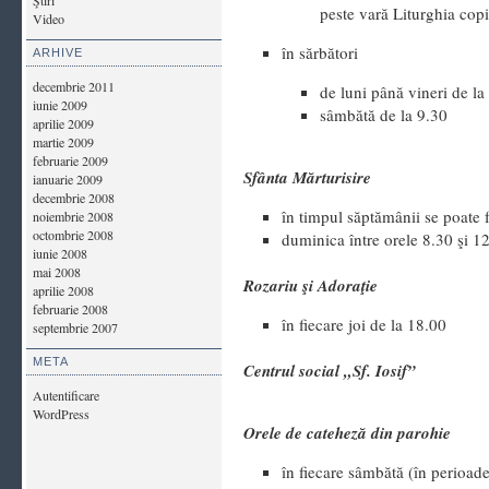
Ştiri
peste vară Liturghia copi
Video
în sărbători
ARHIVE
decembrie 2011
de luni până vineri de la
iunie 2009
sâmbătă de la 9.30
aprilie 2009
martie 2009
februarie 2009
Sfânta Mărturisire
ianuarie 2009
decembrie 2008
în timpul săptămânii se poate f
noiembrie 2008
octombrie 2008
duminica între orele 8.30 şi 1
iunie 2008
mai 2008
Rozariu şi Adoraţie
aprilie 2008
februarie 2008
în fiecare joi de la 18.00
septembrie 2007
META
Centrul social „Sf. Iosif”
Autentificare
WordPress
Orele de cateheză din parohie
în fiecare sâmbătă (în perioad