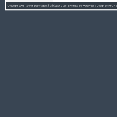
Copyright 2008 Parohia greco-catolică Mănăştur 1 Vest | Realizat cu
WordPress
| Design de
RFDN
|