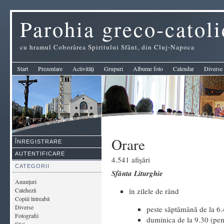
Parohia greco-catol
cu hramul Coborârea Spiritului Sfânt, din Cluj-Napoca
Start
Prezentare
Activităţi
Grupuri
Albume foto
Calendar
Diverse
Orare
ÎNREGISTRARE
AUTENTIFICARE
4.541 afişări
CATEGORII
Sfânta Liturghie
Anunţuri
Cateheză
în zilele de rând
Copiii întreabă
Diverse
peste săptămână de la 6.
Fotografii
duminica de la 9.30 (pent