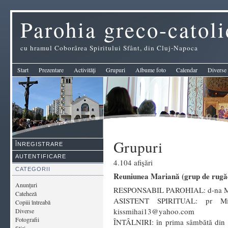
Parohia greco-catol
cu hramul Coborârea Spiritului Sfânt, din Cluj-Napoca
Start
Prezentare
Activităţi
Grupuri
Albume foto
Calendar
Diverse
Grupuri
ÎNREGISTRARE
AUTENTIFICARE
4.104 afişări
CATEGORII
Reuniunea Mariană (grup de rugă
Anunţuri
RESPONSABIL PAROHIAL: d-na Mar
Cateheză
ASISTENT SPIRITUAL: pr Mih
Copiii întreabă
kissmihai13@yahoo.com
Diverse
Fotografii
ÎNTÂLNIRI: în prima sâmbătă din l