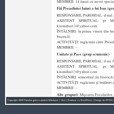
MEMBRII: 14 tineri cu nevoi speciale
Fiii Preasfintei Inimi a lui Isus (g
RESPONSABIL PAROHIAL: d-nul Ant
ASISTENT SPIRITUAL: pr Mih
kissmihai13@yahoo.com
ÎNTÂLNIRI: în prima vinere din lun
biserică)
ACTIVITĂŢI: rugăciuni către Preasfâ
MEMBRII: –
Unitate şi Pace (grup ecumenic)
RESPONSABIL PAROHIAL: d-na Ana
ASISTENT SPIRITUAL: pr Mih
kissmihai13@yahoo.com
ÎNTÂLNIRI: semestrial (în biserică)
ACTIVITĂŢI: rugăciuni şi întâlniri
MEMBRII: –
Alte grupuri:
Mişcarea Focolarilo
Copyright 2008 Parohia greco-catolică Mănăştur 1 Vest | Realizat cu
WordPress
| Design de
RFDN
|