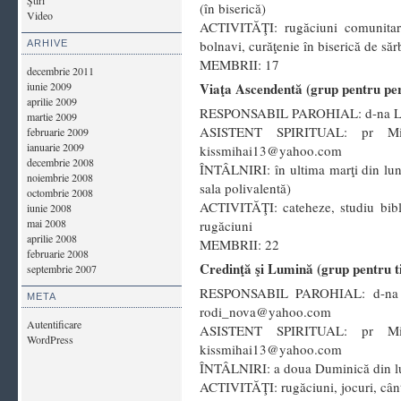
Ştiri
(în biserică)
Video
ACTIVITĂŢI: rugăciuni comunitare 
bolnavi, curăţenie în biserică de sărb
ARHIVE
MEMBRII: 17
decembrie 2011
iunie 2009
Viaţa Ascendentă (grup pentru per
aprilie 2009
RESPONSABIL PAROHIAL: d-na Leti
martie 2009
ASISTENT SPIRITUAL: pr Mih
februarie 2009
ianuarie 2009
kissmihai13@yahoo.com
decembrie 2008
ÎNTÂLNIRI: în ultima marţi din lun
noiembrie 2008
sala polivalentă)
octombrie 2008
ACTIVITĂŢI: cateheze, studiu bibli
iunie 2008
mai 2008
rugăciuni
aprilie 2008
MEMBRII: 22
februarie 2008
Credinţă şi Lumină (grup pentru ti
septembrie 2007
RESPONSABIL PAROHIAL: d-na Ro
META
rodi_nova@yahoo.com
Autentificare
ASISTENT SPIRITUAL: pr Mih
WordPress
kissmihai13@yahoo.com
ÎNTÂLNIRI: a doua Duminică din lună
ACTIVITĂŢI: rugăciuni, jocuri, cânt