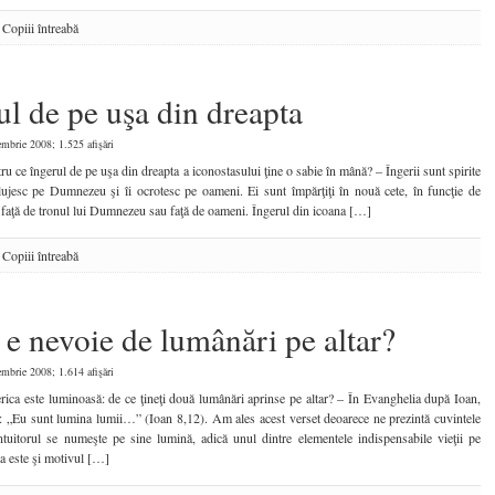
:
Copiii întreabă
ul de pe uşa din dreapta
mbrie 2008; 1.525 afişări
tru ce îngerul de pe uşa din dreapta a iconostasului ţine o sabie în mână? – Îngerii sunt spirite
slujesc pe Dumnezeu şi îi ocrotesc pe oameni. Ei sunt împărţiţi în nouă cete, în funcţie de
 faţă de tronul lui Dumnezeu sau faţă de oameni. Îngerul din icoana […]
:
Copiii întreabă
 e nevoie de lumânări pe altar?
mbrie 2008; 1.614 afişări
erica este luminoasă: de ce ţineţi două lumânări aprinse pe altar? – În Evanghelia după Ioan,
: „Eu sunt lumina lumii…” (Ioan 8,12). Am ales acest verset deoarece ne prezintă cuvintele
tuitorul se numeşte pe sine lumină, adică unul dintre elementele indispensabile vieţii pe
a este şi motivul […]