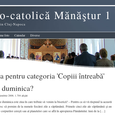
o-catolică Mănăştur 1
 din Cluj-Napoca
me foto
Calendar
Diverse
a pentru categoria 'Copiii întreabă'
 duminica?
embrie 2008; 1.704 afişări
ce duminica este ziua în care trebuie să venim la biserică? – Pentru ca să vă răspund la această
esc să pornim de la numele fiecărei zile a săptămânii. Primele cinci zile ale săptămânii şi-au
 corpurilor cereşti sau al planetelor care se află în apropierea Pământului: luni de la […]