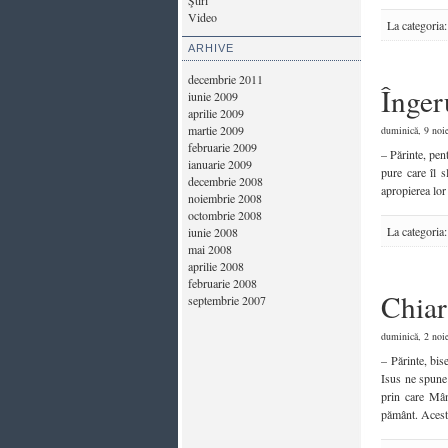
Ştiri
Video
La categoria
ARHIVE
decembrie 2011
Înger
iunie 2009
aprilie 2009
martie 2009
duminică, 9 noie
februarie 2009
– Părinte, pen
ianuarie 2009
pure care îl 
decembrie 2008
apropierea lor
noiembrie 2008
octombrie 2008
La categoria
iunie 2008
mai 2008
aprilie 2008
februarie 2008
Chiar
septembrie 2007
duminică, 2 noie
– Părinte, bis
Isus ne spune
prin care Mân
pământ. Acest