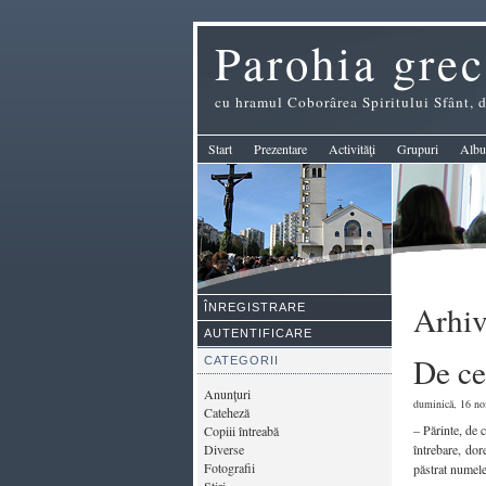
Parohia grec
cu hramul Coborârea Spiritului Sfânt,
Start
Prezentare
Activităţi
Grupuri
Albu
Arhiv
ÎNREGISTRARE
AUTENTIFICARE
De ce
CATEGORII
Anunţuri
duminică, 16 noi
Cateheză
– Părinte, de 
Copiii întreabă
Diverse
întrebare, dor
Fotografii
păstrat numele