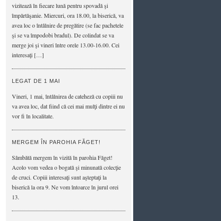
vizitează în fiecare lună pentru spovadă şi
împărtăşanie. Miercuri, ora 18.00, la biserică, va
avea loc o întâlnire de pregătire (se fac pachetele
şi se va împodobi bradul). De colindat se va
merge joi şi vineri între orele 13.00-16.00. Cei
interesaţi […]
LEGAT DE 1 MAI
Vineri, 1 mai, întâlnirea de cateheză cu copiii nu
va avea loc, dat fiind că cei mai mulţi dintre ei nu
vor fi în localitate.
MERGEM ÎN PAROHIA FĂGET!
Sâmbătă mergem în vizită în parohia Făget!
Acolo vom vedea o bogată şi minunată colecţie
de cruci. Copiii interesaţi sunt aşteptaţi la
biserică la ora 9. Ne vom întoarce în jurul orei
13.